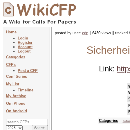
Home
posted by user:
cdp
|| 6430 views || tracked
Login
Register
Sicherhei
Account
Logout
Categories
CFPs
Link:
http
Post a CFP
Conf Series
My List
Timeline
My Archive
On iPhone
N
On Android
F
Categories
secu