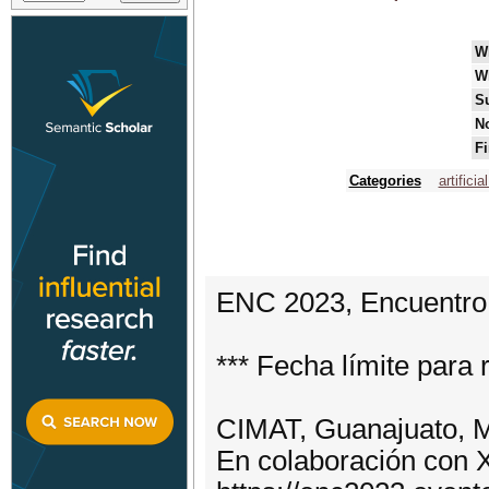
W
W
S
No
Fi
Categories
artificia
ENC 2023, Encuentro
*** Fecha límite para r
CIMAT, Guanajuato, Mé
En colaboración con