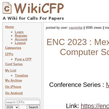
Home
posted by user:
yasminhp
|| 6595 views || t
Login
Register
ENC 2023 : Mex
Account
Logout
Categories
Computer Sc
CFPs
Post a CFP
Conf Series
My List
Timeline
My Archive
Conference Series :
M
On iPhone
On Android
Link:
https://e