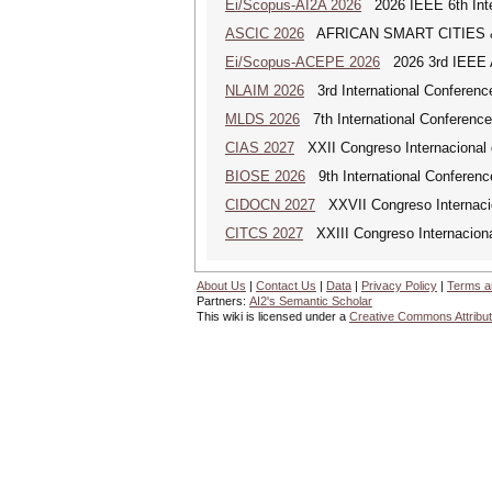
Ei/Scopus-AI2A 2026
2026 IEEE 6th Intern
ASCIC 2026
AFRICAN SMART CITIES 
Ei/Scopus-ACEPE 2026
2026 3rd IEEE As
NLAIM 2026
3rd International Conference 
MLDS 2026
7th International Conferenc
CIAS 2027
XXII Congreso Internacional d
BIOSE 2026
9th International Conferenc
CIDOCN 2027
XXVII Congreso Internacio
CITCS 2027
XXIII Congreso Internaciona
About Us
|
Contact Us
|
Data
|
Privacy Policy
|
Terms a
Partners:
AI2's Semantic Scholar
This wiki is licensed under a
Creative Commons Attribut