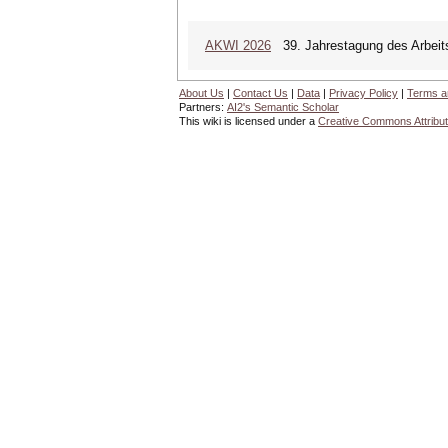
AKWI 2026
39. Jahrestagung des Arbeits
About Us
|
Contact Us
|
Data
|
Privacy Policy
|
Terms a
Partners:
AI2's Semantic Scholar
This wiki is licensed under a
Creative Commons Attribut