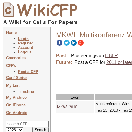
Home
MKWI: Multikonferenz Wi
Login
Register
Account
Logout
Past:
Proceedings on
DBLP
Categories
Future:
Post a CFP for
2011 or late
CFPs
Post a CFP
Conf Series
My List
Timeline
My Archive
Event
Multikonferenz Wirtsc
On iPhone
MKWI 2010
Feb 23, 2010 - Feb 2
On Android